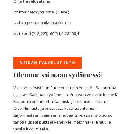
Oma Palvelusatama.
Polttoainemyynti piste. (Diesel)
Suihku ja Sauna tilat asiakkaille.
Merikortti (218, 225) 60°51,4′ 28° 56,4′
MEIDÄN PALVELUT INFO
Olemme saimaan sydämessä
Vuoksen vesistö on Suomen suurin vesistö. Savonlinna
sijaitsee Saimaan sydämessä, Vuoksen vesistön keskellä.
Kaupunki on tunnettu kauniista järvimaisemistaan,
Olavinlinnasta ja vilkkaasta kesätapahtumien
tarjonnastaan. Saimaan ainutlaatuinen saaristoluonto
tarjoaa upeat puitteet veneilylle, melonnalle ja muulle
vesillä liikkumiselle.