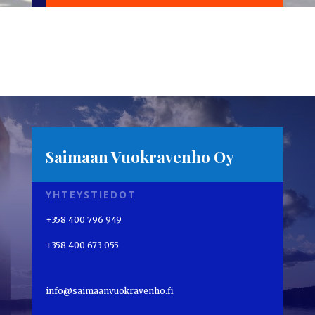
Saimaan Vuokravenho Oy
YHTEYSTIEDOT
+358 400 796 949
+358 400 673 055
info@saimaanvuokravenho.fi